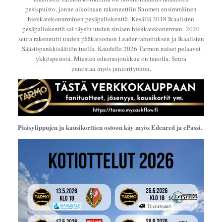
pesispuisto, jonne aikoinaan rakennettiin Suomen ensimmäinen
hiekkatekonurminen pesäpallokenttä. Kesällä 2018 Ikaalisten
pesäpallokenttä sai täysin uuden sinisen hiekkatekonurmen. 2020
seura rakennutti uuden pääkatsomon Leader-rahoituksen ja Ikaalisten
Säästöpankkisäätiön tuella. Kaudella 2026 Tarmon naiset pelaavat
ykköspesistä. Miesten edustusjoukkue on tauolla. Seura
panostaa myös juniorityöhön.
Pääsylippujen ja kausikorttien ostoon käy myös Edenred ja ePassi.