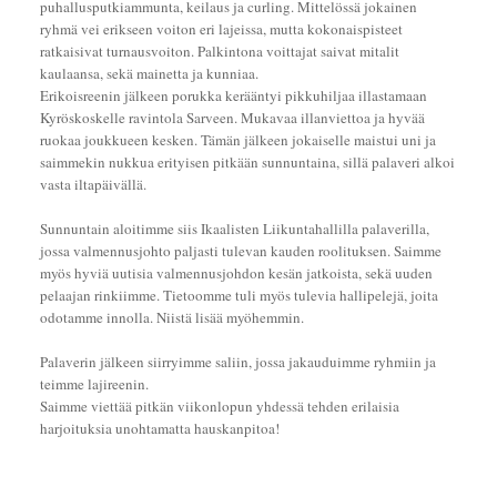
puhallusputkiammunta, keilaus ja curling. Mittelössä jokainen
ryhmä vei erikseen voiton eri lajeissa, mutta kokonaispisteet
ratkaisivat turnausvoiton. Palkintona voittajat saivat mitalit
kaulaansa, sekä mainetta ja kunniaa.
Erikoisreenin jälkeen porukka kerääntyi pikkuhiljaa illastamaan
Kyröskoskelle ravintola Sarveen. Mukavaa illanviettoa ja hyvää
ruokaa joukkueen kesken. Tämän jälkeen jokaiselle maistui uni ja
saimmekin nukkua erityisen pitkään sunnuntaina, sillä palaveri alkoi
vasta iltapäivällä.
Sunnuntain aloitimme siis Ikaalisten Liikuntahallilla palaverilla,
jossa valmennusjohto paljasti tulevan kauden roolituksen. Saimme
myös hyviä uutisia valmennusjohdon kesän jatkoista, sekä uuden
pelaajan rinkiimme. Tietoomme tuli myös tulevia hallipelejä, joita
odotamme innolla. Niistä lisää myöhemmin.
Palaverin jälkeen siirryimme saliin, jossa jakauduimme ryhmiin ja
teimme lajireenin.
Saimme viettää pitkän viikonlopun yhdessä tehden erilaisia
harjoituksia unohtamatta hauskanpitoa!