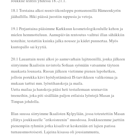
Joukkue leireili yhdessä 18.-21.1.
18.1 Torstaina alkoi reeniviikonloppu porrasreenillä Hämeenkyrön
jäähallilla. Hiki päässä juostiin rappusia ja vetoja.
19.1 Perjantaina pääsimme Karkkuun kosmetologikoululle kehon ja
mielen hemmotteluun. Aamupäivän rentoutus vaihtui illan sähäkkiin
testeihin; testattiin kuinka jalka nousee ja kädet punnertaa. Myös
kuntopallo sai kyytiä.
20.1 Lauantain reeni alkoi jo aamuvarhain lajitreenillä, jonka jälkeen
siirryimme Ikaalisiin ravintola Sofiaan syömään vatsamme täyteen
maukasta lounasta. Ruoan jälkeen vietimme pienen lepohetken,
jolloin porukka kävi hyödyntämässä IS-tarvikkeen valikoimaa ja
mukaan tarttui mm. lyöntihanskoja ja maila.
Uutta mailaa ja hanskoja pääsi heti testailemaan seuraaviin
treeneihin, joka piti sisällään paljon erilaisia lyöntejä Masan ja
Timpan johdolla.
Illan suussa siirryimme Ikaalisten Kylpylään, jossa toteutettiin Masan
yllätys joukkueelle ”erikoisreenin” muodossa. Joukkueemme jaettiin
pienempiin ryhmiin jotka kisailivat keskenään eri lajien parissa
turnausmuotoisesti. Lajeina kisassa oli jousiammunta,