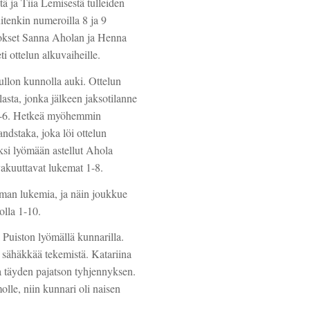
tä ja Tiia Lemisestä tulleiden
itenkin numeroilla 8 ja 9
kokset Sanna Aholan ja Henna
i ottelun alkuvaiheille.
ullon kunnolla auki. Ottelun
ta, jonka jälkeen jaksotilanne
: 1-6. Hetkeä myöhemmin
andstaka, joka löi ottelun
i lyömään astellut Ahola
 vakuuttavat lukemat 1-8.
eman lukemia, ja näin joukkue
olla 1-10.
i Puiston lyömällä kunnarilla.
sähäkkää tekemistä. Katariina
la täyden pajatson tyhjennyksen.
lle, niin kunnari oli naisen