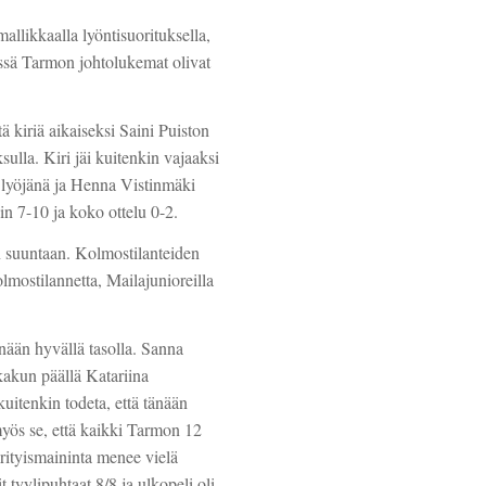
allikkaalla lyöntisuorituksella,
issä Tarmon johtolukemat olivat
 kiriä aikaiseksi Saini Puiston
ulla. Kiri jäi kuitenkin vajaaksi
o lyöjänä ja Henna Vistinmäki
in 7-10 ja koko ottelu 0-2.
n suuntaan. Kolmostilanteiden
lmostilannetta, Mailajunioreilla
nään hyvällä tasolla. Sanna
akun päällä Katariina
tenkin todeta, että tänään
myös se, että kaikki Tarmon 12
 erityismaininta menee vielä
tyylipuhtaat 8/8 ja ulkopeli oli