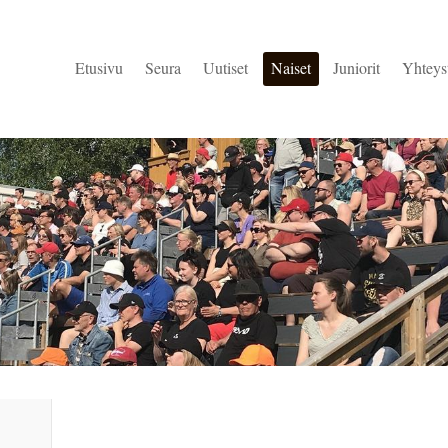
Etusivu
Seura
Uutiset
Naiset
Juniorit
Yhteys