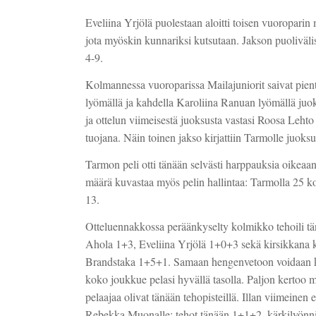
Eveliina Yrjölä puolestaan aloitti toisen vuoroparin m
jota myöskin kunnariksi kutsutaan. Jakson puoliväl
4-9.
Kolmannessa vuoroparissa Mailajuniorit saivat pientä
lyömällä ja kahdella Karoliina Ranuan lyömällä juoks
ja ottelun viimeisestä juoksusta vastasi Roosa Leht
tuojana. Näin toinen jakso kirjattiin Tarmolle juoksu
Tarmon peli otti tänään selvästi harppauksia oikeaa
määrä kuvastaa myös pelin hallintaa: Tarmolla 25 ko
13.
Otteluennakkossa peräänkyselty kolmikko tehoili tä
Ahola 1+3, Eveliina Yrjölä 1+0+3 sekä kirsikkana k
Brandstaka 1+5+1. Samaan hengenvetoon voidaan kui
koko joukkue pelasi hyvällä tasolla. Paljon kertoo 
pelaajaa olivat tänään tehopisteillä. Illan viimeinen
Rebekka Muonalle: tehot tänään 1+1+2, kärkilyönnit 