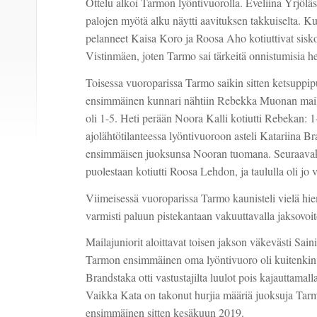
Ottelu alkoi Tarmon lyöntivuorolla. Eveliina Yrjöläs
palojen myötä alku näytti aavituksen takkuiselta. Ku
pelanneet Kaisa Koro ja Roosa Aho kotiuttivat sis
Vistinmäen, joten Tarmo sai tärkeitä onnistumisia het
Toisessa vuoroparissa Tarmo saikin sitten ketsuppip
ensimmäinen kunnari nähtiin Rebekka Muonan mailas
oli 1-5. Heti perään Noora Kalli kotiutti Rebekan
ajolähtötilanteessa lyöntivuoroon asteli Katariina Br
ensimmäisen juoksunsa Nooran tuomana. Seuraavaks
puolestaan kotiutti Roosa Lehdon, ja taululla oli jo
Viimeisessä vuoroparissa Tarmo kaunisteli vielä hi
varmisti paluun pistekantaan vakuuttavalla jaksovoit
Mailajuniorit aloittavat toisen jakson väkevästi Sain
Tarmon ensimmäinen oma lyöntivuoro oli kuitenkin 
Brandstaka otti vastustajilta luulot pois kajauttamal
Vaikka Kata on takonut hurjia määriä juoksuja Tarmo
ensimmäinen sitten kesäkuun 2019.