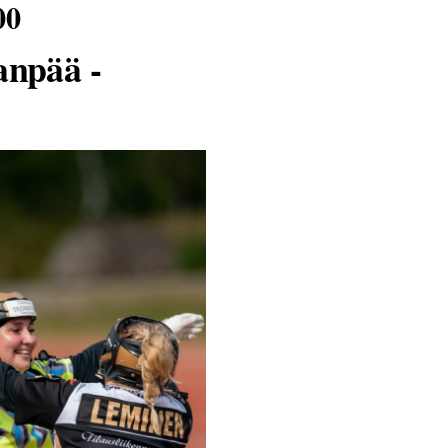
00
anpää -