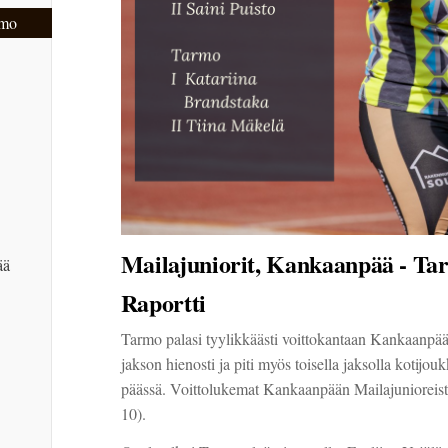
rmo
Mailajuniorit, Kankaanpää - Tar
ää
Raportti
Tarmo palasi tyylikkäästi voittokantaan Kankaanpää
jakson hienosti ja piti myös toisella jaksolla kotijou
päässä. Voittolukemat Kankaanpään Mailajunioreista 
10).