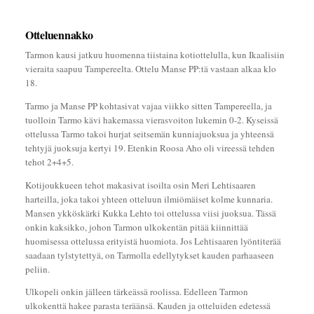
Otteluennakko
Tarmon kausi jatkuu huomenna tiistaina kotiottelulla, kun Ikaalisiin
vieraita saapuu Tampereelta. Ottelu Manse PP:tä vastaan alkaa klo
18.
Tarmo ja Manse PP kohtasivat vajaa viikko sitten Tampereella, ja
tuolloin Tarmo kävi hakemassa vierasvoiton lukemin 0-2. Kyseissä
ottelussa Tarmo takoi hurjat seitsemän kunniajuoksua ja yhteensä
tehtyjä juoksuja kertyi 19. Etenkin Roosa Aho oli vireessä tehden
tehot 2+4+5.
Kotijoukkueen tehot makasivat isoilta osin Meri Lehtisaaren
harteilla, joka takoi yhteen otteluun ilmiömäiset kolme kunnaria.
Mansen ykköskärki Kukka Lehto toi ottelussa viisi juoksua. Tässä
onkin kaksikko, johon Tarmon ulkokentän pitää kiinnittää
huomisessa ottelussa erityistä huomiota. Jos Lehtisaaren lyöntiterää
saadaan tylstytettyä, on Tarmolla edellytykset kauden parhaaseen
peliin.
Ulkopeli onkin jälleen tärkeässä roolissa. Edelleen Tarmon
ulkokenttä hakee parasta teräänsä. Kauden ja otteluiden edetessä