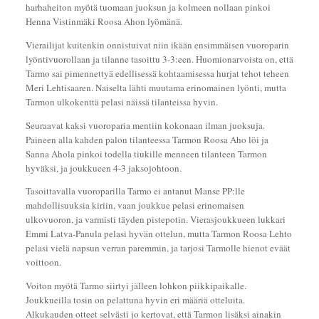
harhaheiton myötä tuomaan juoksun ja kolmeen nollaan pinkoi
Henna Vistinmäki Roosa Ahon lyömänä.
Vierailijat kuitenkin onnistuivat niin ikään ensimmäisen vuoroparin
lyöntivuorollaan ja tilanne tasoittu 3-3:een. Huomionarvoista on, että
Tarmo sai pimennettyä edellisessä kohtaamisessa hurjat tehot teheen
Meri Lehtisaaren. Naiselta lähti muutama erinomainen lyönti, mutta
Tarmon ulkokenttä pelasi näissä tilanteissa hyvin.
Seuraavat kaksi vuoroparia mentiin kokonaan ilman juoksuja.
Paineen alla kahden palon tilanteessa Tarmon Roosa Aho löi ja
Sanna Ahola pinkoi todella tiukille menneen tilanteen Tarmon
hyväksi, ja joukkueen 4-3 jaksojohtoon.
Tasoittavalla vuoroparilla Tarmo ei antanut Manse PP:lle
mahdollisuuksia kiriin, vaan joukkue pelasi erinomaisen
ulkovuoron, ja varmisti täyden pistepotin. Vierasjoukkueen lukkari
Emmi Latva-Panula pelasi hyvän ottelun, mutta Tarmon Roosa Lehto
pelasi vielä napsun verran paremmin, ja tarjosi Tarmolle hienot eväät
voittoon.
Voiton myötä Tarmo siirtyi jälleen lohkon piikkipaikalle.
Joukkueilla tosin on pelattuna hyvin eri määriä otteluita.
Alkukauden otteet selvästi jo kertovat, että Tarmon lisäksi ainakin