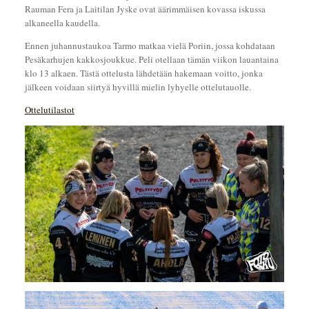
Rauman Fera ja Laitilan Jyske ovat äärimmäisen kovassa iskussa
alkaneella kaudella.
Ennen juhannustaukoa Tarmo matkaa vielä Poriin, jossa kohdataan
Pesäkarhujen kakkosjoukkue. Peli otellaan tämän viikon lauantaina
klo 13 alkaen. Tästä ottelusta lähdetään hakemaan voitto, jonka
jälkeen voidaan siirtyä hyvillä mielin lyhyelle ottelutauolle.
Ottelutilastot