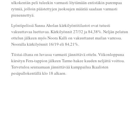
ulkokentän peli tuleekin varmasti löytämään entistäkin parempaa
rytmiä, jolloin päästettyjen juoksujen määrää saadaan varmasti
pienennettyä.
Lyöntipelissä Sanna Aholan kärkilyöntitilastot ovat tutusti
vakuuttavaa luettavaa. Kärkilyönnit 27/32 ja 84,38%. Neljän pelatun
ottelun jälkeen myös Noora Kalli on vakuuttanut mailan varressa.
Nooralla kärkilyönnit 16/19 eli 84,21%.
Tiistai-iltana on luvassa varmasti jännittävä ottelu. Viikonloppuna
kärsityn Fera-tappion jälkeen Tarmo hakee kauden neljättä voittoa.
Tervetuloa seuraamaan jännittävää kamppailua Ikaalisten
pesäpallokentällä klo 18 alkaen.