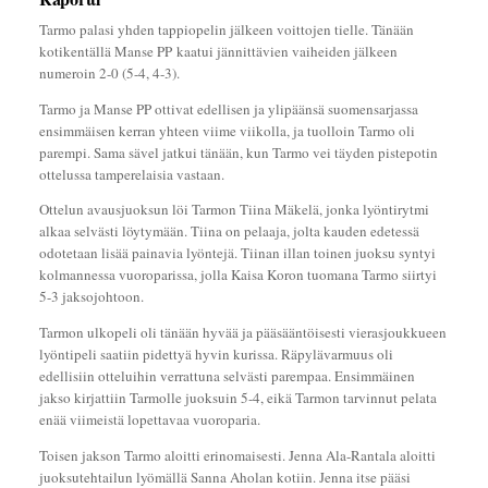
Tarmo palasi yhden tappiopelin jälkeen voittojen tielle. Tänään
kotikentällä Manse PP kaatui jännittävien vaiheiden jälkeen
numeroin 2-0 (5-4, 4-3).
Tarmo ja Manse PP ottivat edellisen ja ylipäänsä suomensarjassa
ensimmäisen kerran yhteen viime viikolla, ja tuolloin Tarmo oli
parempi. Sama sävel jatkui tänään, kun Tarmo vei täyden pistepotin
ottelussa tamperelaisia vastaan.
Ottelun avausjuoksun löi Tarmon Tiina Mäkelä, jonka lyöntirytmi
alkaa selvästi löytymään. Tiina on pelaaja, jolta kauden edetessä
odotetaan lisää painavia lyöntejä. Tiinan illan toinen juoksu syntyi
kolmannessa vuoroparissa, jolla Kaisa Koron tuomana Tarmo siirtyi
5-3 jaksojohtoon.
Tarmon ulkopeli oli tänään hyvää ja pääsääntöisesti vierasjoukkueen
lyöntipeli saatiin pidettyä hyvin kurissa. Räpylävarmuus oli
edellisiin otteluihin verrattuna selvästi parempaa. Ensimmäinen
jakso kirjattiin Tarmolle juoksuin 5-4, eikä Tarmon tarvinnut pelata
enää viimeistä lopettavaa vuoroparia.
Toisen jakson Tarmo aloitti erinomaisesti. Jenna Ala-Rantala aloitti
juoksutehtailun lyömällä Sanna Aholan kotiin. Jenna itse pääsi