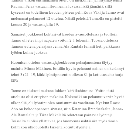
Rauman Feraa vastaan. Huomenna luvassa lisää jännäriä, sillä
kyseessä on todellinen kuuden pisteen peli. Kova-Väki ja Tarmo ovat
molemmat pelanneet 12 ottelua. Näistä peleistä Tarmolla on pisteitä
koossa 20 ja vastustajalla 19.
Samaiset joukkueet kohtasivat kauden avausottelussa ja tuolloin
Tarmo oli etevämpi napaten voiton 2-1 lukemin. Tuossa ottelussa
Tarmon uutena pelaajana Jenna Ala-Rantala lunasti heti paikkansa
lyöden kolme juoksua.
Huomisen ottelun vastustajajoukkueen pelaajanostona täytyy
mainita Minna Mäkinen. Erittäin hyvin pelannut nainen on kerännyt
tehot 3+21+19, kärkilyöntiprosentin ollessa 81 ja kotiutusteho hurja
80%.
Tarmo on tiukasti mukana lohkon kärkikahinoissa. Voitto tästä
ottelusta olisi erityisen makoisa. Kokemäki on pelannut varsin hyvää
ulkopeliä, eli lyöntipuolen onnistumisia vaaditaan. Nyt kun Roosa
Aho on kokoonpanosta sivussa, niin Katariina Brandstakalta, Jenna-
Ala Rantalalta ja Tiina Mäkelältä odotetaan painavia lyöntejä.
Toisaalta ei olisi yllättävää, jos huomenna nähtäisiin myös tämän
kolmikon ulkopuolelta tärkeitä kotiutuslyöntejä.