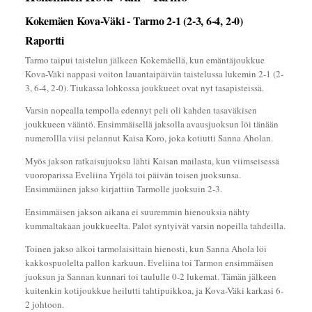
Kokemäen Kova-Väki - Tarmo 2-1 (2-3, 6-4, 2-0)
Raportti
Tarmo taipui taistelun jälkeen Kokemäellä, kun emäntäjoukkue
Kova-Väki nappasi voiton lauantaipäivän taistelussa lukemin 2-1 (2-
3, 6-4, 2-0). Tiukassa lohkossa joukkueet ovat nyt tasapisteissä.
Varsin nopealla tempolla edennyt peli oli kahden tasaväkisen
joukkueen vääntö. Ensimmäisellä jaksolla avausjuoksun löi tänään
numerollla viisi pelannut Kaisa Koro, joka kotiutti Sanna Aholan.
Myös jakson ratkaisujuoksu lähti Kaisan mailasta, kun viimseisessä
vuoroparissa Eveliina Yrjölä toi päivän toisen juoksunsa.
Ensimmäinen jakso kirjattiin Tarmolle juoksuin 2-3.
Ensimmäisen jakson aikana ei suuremmin hienouksia nähty
kummaltakaan joukkueelta. Palot syntyivät varsin nopeilla tahdeilla.
Toinen jakso alkoi tarmolaisittain hienosti, kun Sanna Ahola löi
kakkospuolelta pallon karkuun. Eveliina toi Tarmon ensimmäisen
juoksun ja Sannan kunnari toi taululle 0-2 lukemat. Tämän jälkeen
kuitenkin kotijoukkue heilutti tahtipuikkoa, ja Kova-Väki karkasi 6-
2 johtoon.