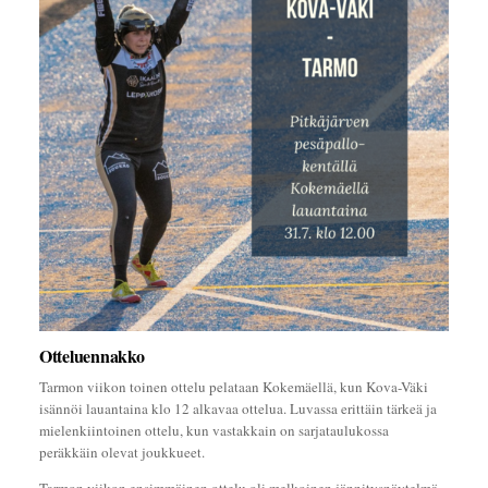
Otteluennakko
Tarmon viikon toinen ottelu pelataan Kokemäellä, kun Kova-Väki
isännöi lauantaina klo 12 alkavaa ottelua. Luvassa erittäin tärkeä ja
mielenkiintoinen ottelu, kun vastakkain on sarjataulukossa
peräkkäin olevat joukkueet.
Tarmon viikon ensimmäinen ottelu oli melkoinen jännitysnäytelmä