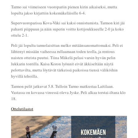
Tarmo sai viimeiseen vuoropariin pienen kirin aikaiseksi, mutta
lopulta jakso kirjattiin kokemäkeläisille 6-4.
Supervuoroparissa Kova-Väki sai kaksi onnistumista. Tarmon kiri jäi
pahasti piippuun ja näin superin voitto kotijoukkueelle 2-0 ja koko
ottelu 2-1.
Peli jäi lopulta tarmolaisittan melko mitäänsanomattomaksi. Peli ei
lähtenyt missään vaiheessa rullaamaan toden teolla, ja rentous
naisten otteista puutui. Tiina Mäkelä pelasi varsin hyvän pelin
lukkarin tontilla. Kaisa Koron lyönnit eivät äkkiseltään näytä
pelottavilta, mutta löytävät tärkeissä paikoissa tiensä väliköihin
hyvillä tehoilla.
Tarmon pelit jatkuvat 5.8. Tulloin Tarmo matkustaa Laitilaan.
Vastassa on kovassa vireessä oleva Jyske. Peli alkaa torstai-iltana klo
18.
Ottelutilastot