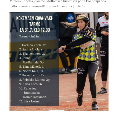
Mielenkiinnolla jäämme odottamaan huomisen pelin kokoonpanoa.
Pallo nousee Kokemäellä ilmaan lauantaina jo klo 12.