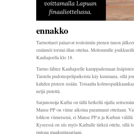
ennakko
Tarmottaret palaavat tositoimiin pienen tauon jälk
emännöi torstai-illan ottelua. Molemmille joukkueill
Kauhajoella klo 18.
Tarmo lähtee Kauhajoelle kamppailemaan lisäpisteistä
Taistelu pudotuspelipaikoista käy kuumana, sillä jou
kahden pisteen sisään. Toisaalta kolmospaikkaankaa
neljä pistettä.
Sarjanousija Karhu on tällä hetkellä sijalla seitsemä
Manse PP on viime aikoina parantanut otteitaan. Vai
lohkon viimeisenä, ei Manse PP:n ja Karhun välillä 
Kyseessä on siis myös Karhulle tärkeä ottelu, sillä 
putoaa maakuntasarjaan.