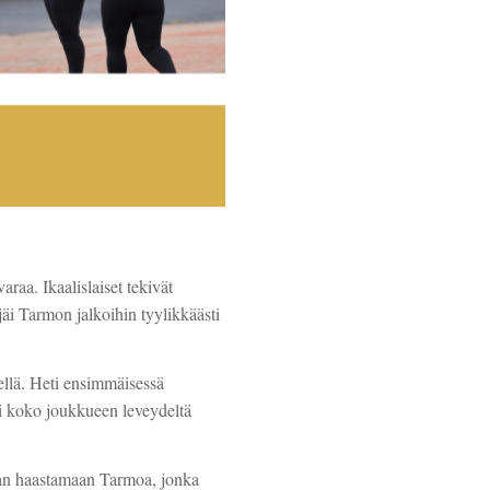
varaa. Ikaalislaiset tekivät
i Tarmon jalkoihin tyylikkäästi
meellä. Heti ensimmäisessä
ki koko joukkueen leveydeltä
aan haastamaan Tarmoa, jonka