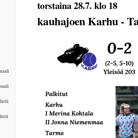
torstaina 28.7. klo 18
kauhajoen Karhu - T
naali
naali
lierä
ierä