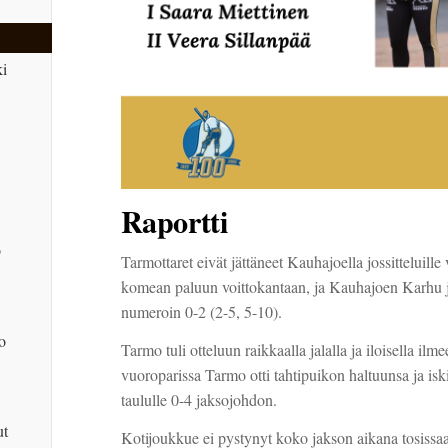
i
Raportti
o
Tarmottaret eivät jättäneet Kauhajoella jossitteluille 
komean paluun voittokantaan, ja Kauhajoen Karhu jä
numeroin 0-2 (2-5, 5-10).
o
Tarmo tuli otteluun raikkaalla jalalla ja iloisella il
vuoroparissa Tarmo otti tahtipuikon haltuunsa ja is
taululle 0-4 jaksojohdon.
ut
Kotijoukkue ei pystynyt koko jakson aikana tosiss