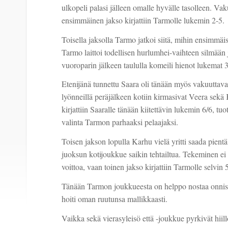
ulkopeli palasi jälleen omalle hyvälle tasolleen. Vak
ensimmäinen jakso kirjattiin Tarmolle lukemin 2-5.
Toisella jaksolla Tarmo jatkoi siitä, mihin ensimmäis
Tarmo laittoi todellisen hurlumhei-vaihteen silmään 
vuoroparin jälkeen taululla komeili hienot lukemat 3
Etenijänä tunnettu Saara oli tänään myös vakuuttava
lyönneillä peräjälkeen kotiin kirmasivat Veera sekä 
kirjattiin Saaralle tänään kiitettävin lukemin 6/6, tuo
valinta Tarmon parhaaksi pelaajaksi.
Toisen jakson lopulla Karhu vielä yritti saada pient
juoksun kotijoukkue saikin tehtailtua. Tekeminen 
voittoa, vaan toinen jakso kirjattiin Tarmolle selvin
Tänään Tarmon joukkueesta on helppo nostaa onnistuj
hoiti oman ruutunsa mallikkaasti.
Vaikka sekä vierasyleisö että -joukkue pyrkivät hiil