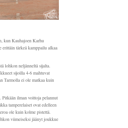
een, kun Kauhajoen Karhu
e erittäin tärkeä kamppailu alkaa
 lohkon neljänneltä sijalta.
kkueet sijoilla 4-6 mahtuvat
n Tarmolla ei ole matkaa kuin
n. Pitkään ilman voittoja pelannut
kka tamperelaiset ovat edelleen
eroa ole kuin kolme pistettä.
lohkon viimeiseksi jäänyt joukkue