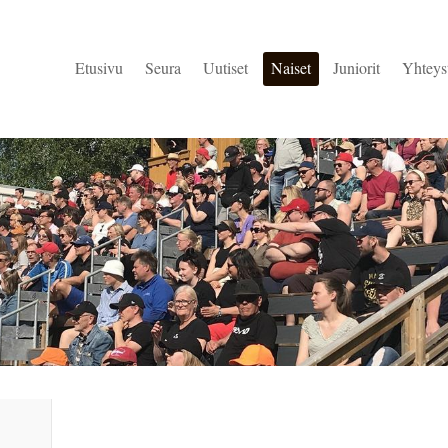
Etusivu
Seura
Uutiset
Naiset
Juniorit
Yhteys