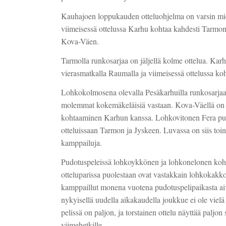
Kauhajoen loppukauden otteluohjelma on varsin mie
viimeisessä ottelussa Karhu kohtaa kahdesti Tarmon
Kova-Väen.
Tarmolla runkosarjaa on jäljellä kolme ottelua. Kar
vierasmatkalla Raumalla ja viimeisessä ottelussa k
Lohkokolmosena olevalla Pesäkarhuilla runkosarjaa on
molemmat kokemäkeläisiä vastaan. Kova-Väellä on n
kohtaaminen Karhun kanssa. Lohkovitonen Fera puo
otteluissaan Tarmon ja Jyskeen. Luvassa on siis toi
kamppailuja.
Pudotuspeleissä lohkoykkönen ja lohkonelonen koht
otteluparissa puolestaan ovat vastakkain lohkokak
kamppaillut monena vuotena pudotuspelipaikasta ai
nykyisellä uudella aikakaudella joukkue ei ole vielä
pelissä on paljon, ja torstainen ottelu näyttää paljo
viimehetkille.