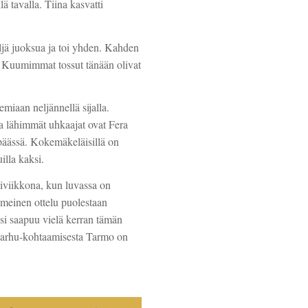
lä tavalla. Tiina kasvatti
ljä juoksua ja toi yhden. Kahden
. Kuumimmat tossut tänään olivat
emiaan neljännellä sijalla.
a lähimmät uhkaajat ovat Fera
päässä. Kokemäkeläisillä on
uilla kaksi.
iviikkona, kun luvassa on
meinen ottelu puolestaan
ksi saapuu vielä kerran tämän
Karhu-kohtaamisesta Tarmo on