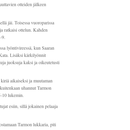
uuttavien otteiden jälkeen
ellä jäi. Toisessa vuoroparissa
ja ratkaisi ottelun. Kahden
-9.
ssa lyöntivireessä, kun Saaran
Kata. Lisäksi kärkilyönnit
tuja juoksuja kaksi ja oikeutetusti
ä kiriä aikaiseksi ja muutaman
ei kuitenkaan uhannut Tarmon
 5-10 lukemin.
at esiin, sillä jokainen pelaaja
lostamaan Tarmon lukkaria, piti