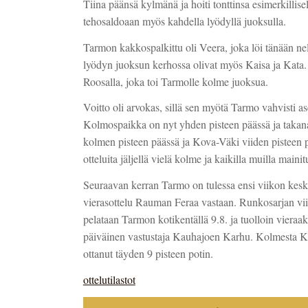
Tiina päänsä kylmänä ja hoiti tonttinsa esimerkillisel
tehosaldoaan myös kahdella lyödyllä juoksulla.
Tarmon kakkospalkittu oli Veera, joka löi tänään ne
lyödyn juoksun kerhossa olivat myös Kaisa ja Kata
Roosalla, joka toi Tarmolle kolme juoksua.
Voitto oli arvokas, sillä sen myötä Tarmo vahvisti as
Kolmospaikka on nyt yhden pisteen päässä ja takan
kolmen pisteen päässä ja Kova-Väki viiden pisteen 
otteluita jäljellä vielä kolme ja kaikilla muilla mainit
Seuraavan kerran Tarmo on tulessa ensi viikon kesk
vierasottelu Rauman Feraa vastaan. Runkosarjan vii
pelataan Tarmon kotikentällä 9.8. ja tuolloin vieraa
päiväinen vastustaja Kauhajoen Karhu. Kolmesta 
ottanut täyden 9 pisteen potin.
ottelutilastot