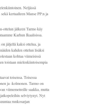
lenkiintoinen. Neljässä
 sekä kertaalleen Manse PP:n ja
hu-ottelun jälkeen Tarmo käy
ohtaamme Karhun Ikaalisissa.
 jäljellä kaksi ottelua, ja
äiden kahden ottelun lisäksi
lestaan kohtaa viimeisissä
nen toistaan mielenkiintoisempia
aavat toisensa. Toisessa
konen ja -kolmonen. Tarmo on
van viimemetreille saakka, mutta
 jatkopeleihin selviytynyt. Nyt
n suuntaa runkosarjan