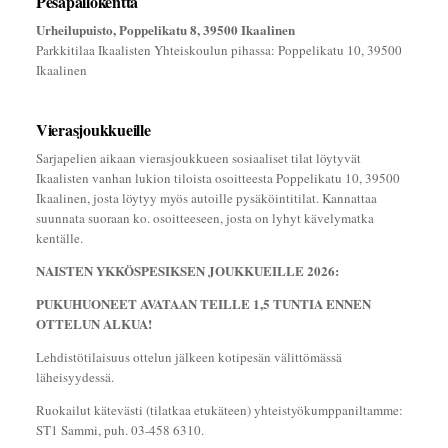
Pesäpallokenttä
Urheilupuisto, Poppelikatu 8, 39500 Ikaalinen
Parkkitilaa Ikaalisten Yhteiskoulun pihassa: Poppelikatu 10, 39500
Ikaalinen
Vierasjoukkueille
Sarjapelien aikaan vierasjoukkueen sosiaaliset tilat löytyvät
Ikaalisten vanhan lukion tiloista osoitteesta Poppelikatu 10, 39500
Ikaalinen, josta löytyy myös autoille pysäköintitilat. Kannattaa
suunnata suoraan ko. osoitteeseen, josta on lyhyt kävelymatka
kentälle.
NAISTEN YKKÖSPESIKSEN JOUKKUEILLE 2026:
PUKUHUONEET AVATAAN TEILLE 1,5 TUNTIA ENNEN
OTTELUN ALKUA!
Lehdistötilaisuus ottelun jälkeen kotipesän välittömässä
läheisyydessä.
Ruokailut kätevästi (tilatkaa etukäteen) yhteistyökumppaniltamme:
ST1 Sammi, puh. 03-458 6310.