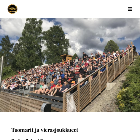
Siirry
Ikaalisten Tarmo
Haku
sivun
sisältöön
Tuomarit ja vierasjoukkueet