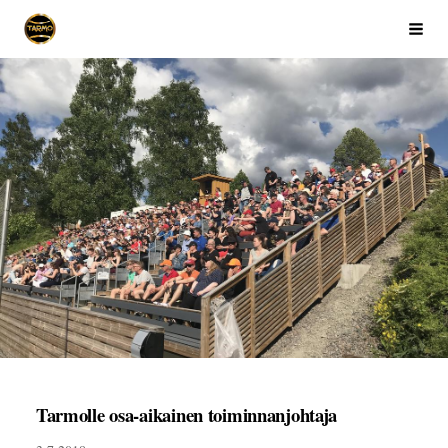
Siirry
Ikaalisten Tarmo
Haku
sivun
sisältöön
Tarmolle osa-aikainen toiminnanjohtaja