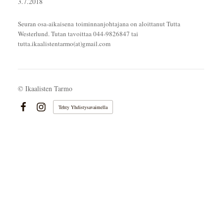
3.7.2018
Seuran osa-aikaisena toiminnanjohtajana on aloittanut Tutta
Westerlund. Tutan tavoittaa 044-9826847 tai
tutta.ikaalistentarmo(at)gmail.com
©
Ikaalisten Tarmo
Tehty Yhdistysavaimella
Facebook
Instagram