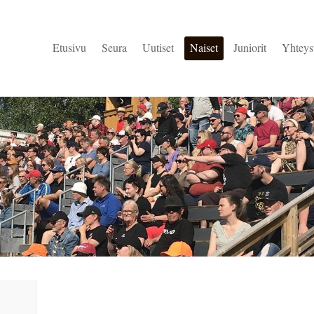
Etusivu
Seura
Uutiset
Naiset
Juniorit
Yhteys