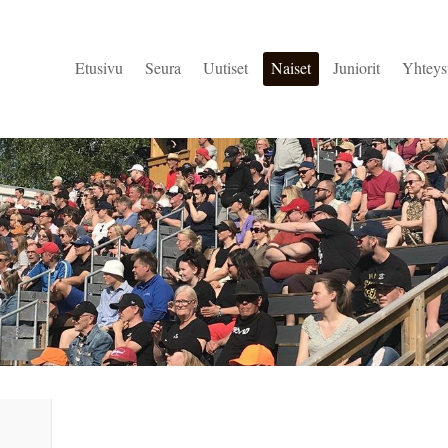
Etusivu
Seura
Uutiset
Naiset
Juniorit
Yhteys