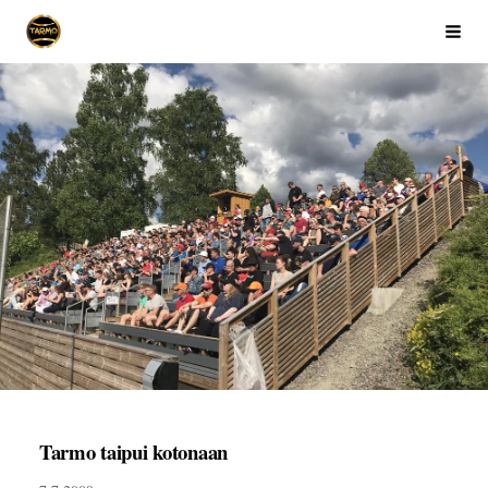
Siirry
Ikaalisten Tarmo
Haku
sivun
sisältöön
Tarmo taipui kotonaan