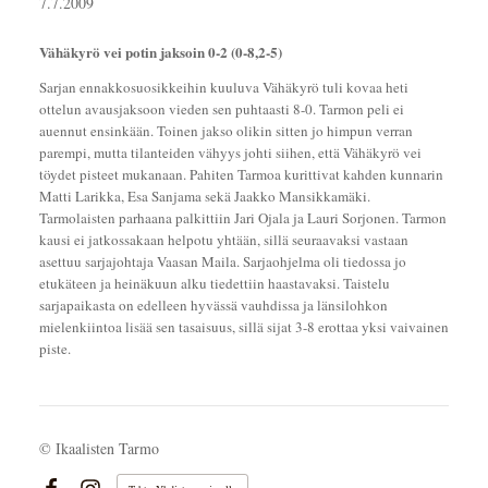
7.7.2009
Vähäkyrö vei potin jaksoin 0-2 (0-8,2-5)
Sarjan ennakkosuosikkeihin kuuluva Vähäkyrö tuli kovaa heti
ottelun avausjaksoon vieden sen puhtaasti 8-0. Tarmon peli ei
auennut ensinkään. Toinen jakso olikin sitten jo himpun verran
parempi, mutta tilanteiden vähyys johti siihen, että Vähäkyrö vei
töydet pisteet mukanaan. Pahiten Tarmoa kurittivat kahden kunnarin
Matti Larikka, Esa Sanjama sekä Jaakko Mansikkamäki.
Tarmolaisten parhaana palkittiin Jari Ojala ja Lauri Sorjonen. Tarmon
kausi ei jatkossakaan helpotu yhtään, sillä seuraavaksi vastaan
asettuu sarjajohtaja Vaasan Maila. Sarjaohjelma oli tiedossa jo
etukäteen ja heinäkuun alku tiedettiin haastavaksi. Taistelu
sarjapaikasta on edelleen hyvässä vauhdissa ja länsilohkon
mielenkiintoa lisää sen tasaisuus, sillä sijat 3-8 erottaa yksi vaivainen
piste.
©
Ikaalisten Tarmo