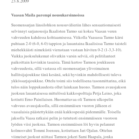
23.8.2009
Vaasan Maila parempi nousukarsinnoissa
Suomensarjan länsilohkon nousuvälieriin lähes sensaatiomaisesti
selvinnyt sarjanousija Ikaalisten Tarmo sai kokea Vaasan veren
vahvuuden kahdessa kohtaamisessa. Viikolla Vaasassa Tarmo kärsi
puhtaan 2-0 (6-0, 6-0) tappion ja lauantaina Ikaalisissa Tarmo taisteli
miehekkäästi nimekästä vierastaan vastaan häviten 0-2 (1-3,3-10).
Vaikka juoksulukemat olivatkin varsin selviä, oli pelitilanteet
paikoittain kovinkin tasaisia. Tämä kertoo Tarmon joukkueen
vahvuudesta, sillä vastassa oli suomensarjan ylivoimainen
hallitsijajoukkue tänä kesänä, sekä hyvinkin mahdollisesti tuleva
ykkössarjajoukkue. Ottelu toimi siis todellisena tasonmittarina, eikä
tulos näin loppukaudesta ollut lainkaan huono. Tarmon avausjakson
juoksun lauantaisessa mittelössä kakkospolttaja Petja Leino, joka
kotiutti Erno Painilaisen. Huomattavaa oli Tarmon ulkopelin
vahvuus avausjaksolla, sillä ensimmäisen vuoron jälkeen ei
vaasalaisia päästettykään enää kakkospesää pidemmälle. Toisella
jaksolla Vaasa ratkaisi pelin jo tututusti ensimmäiseen vuoroon
lyöden viisi juoksua. Tarmon ensimmäisen löi hyvin pelannut
kolmosvahti Tommi Joensuu, kotiuttaen Jari Ojalan. Ottelun
viimeiset juoksut niittasi Tarmon jokeri Sami Haapala, jonka