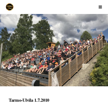
Siirry
Ikaalisten Tarmo
Haku
sivun
sisältöön
Tarmo-Ulvila 1.7.2010