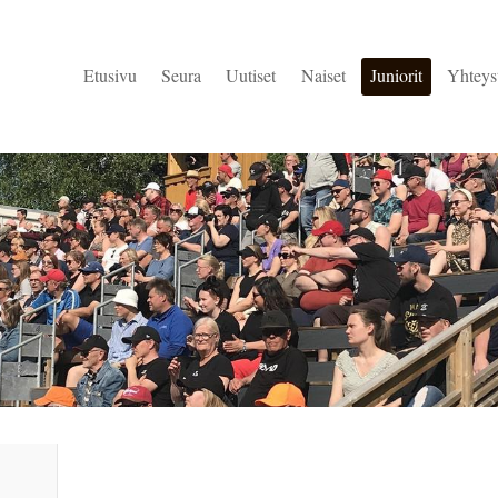
Etusivu
Seura
Uutiset
Naiset
Juniorit
Yhteys