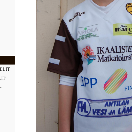
ELIT
IT
-