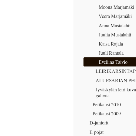
Moona Marjamäki
Veera Marjamäki
Anna Mustalahti
Juulia Mustalahti
Kaisa Rajala
Juuli Rantala
Eveliina Taivio
LEIRIKARSINTAP
ALUESARJAN PEL
Jyväskylän leiri kuva
galleria
Pelikausi 2010
Pelikausi 2009
D-juniorit
E-pojat