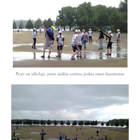
Pesis on ulkolaji, joten sääkin asettaa joskus omat haasteensa