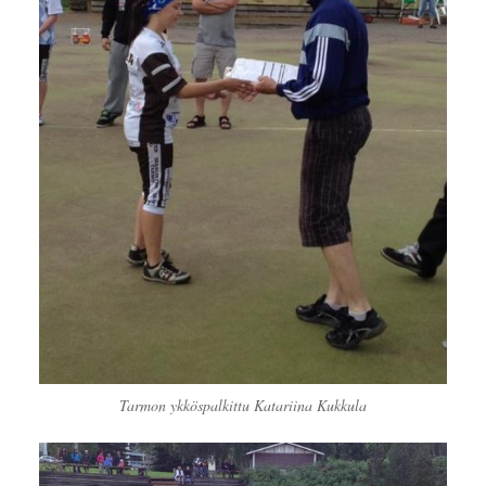
Tarmon ykköspalkittu Katariina Kukkula