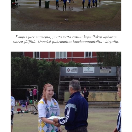
Kaunis järvimaisema, mutta vettä riittää kentälläkin ankaran
sateen jäljiltä. Onneksi pahemmilta loukkaantumisilta vältyttiin.