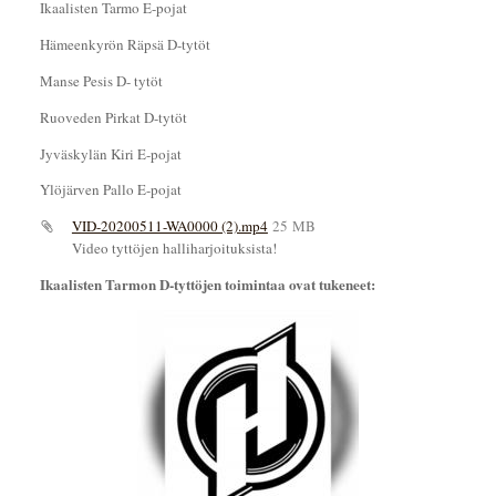
Ikaalisten Tarmo E-pojat
Hämeenkyrön Räpsä D-tytöt
Manse Pesis D- tytöt
Ruoveden Pirkat D-tytöt
Jyväskylän Kiri E-pojat
Ylöjärven Pallo E-pojat
VID-20200511-WA0000 (2).mp4
25 MB
Video tyttöjen halliharjoituksista!
Ikaalisten Tarmon D-tyttöjen toimintaa ovat tukeneet: