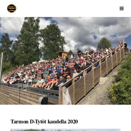
Siirry
Ikaalisten Tarmo
Haku
sivun
sisältöön
Tarmon D-Tytöt kaudella 2020